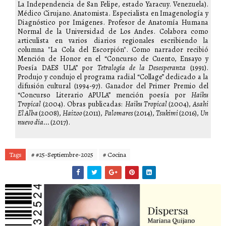
La Independencia de San Felipe, estado Yaracuy. Venezuela).
Médico Cirujano. Anatomista. Especialista en Imagenología y
Diagnóstico por Imágenes. Profesor de Anatomía Humana
Normal de la Universidad de Los Andes. Colabora como
articulista en varios diarios regionales escribiendo la
columna "La Cola del Escorpión". Como narrador recibió
Mención de Honor en el “Concurso de Cuento, Ensayo y
Poesía DAES ULA” por
Tetralogía de la Desesperanza
(1991).
Produjo y condujo el programa radial “Collage” dedicado a la
difusión cultural (1994-97). Ganador del Primer Premio del
“Concurso Literario APULA” mención poesía por
Haiku
Tropical
(2004). Obras publicadas:
Haiku Tropical
(2004),
Asahi
El Alba
(2008),
Haizoo
(2011),
Palomares
(2014),
Tsukimi
(2016),
Un
nuevo día...
(2017).
Tags
# #25-Septiembre-2025
# Cocina