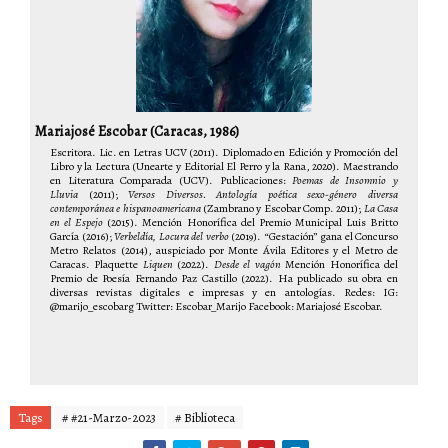
Mariajosé Escobar
(Caracas, 1986)
Escritora. Lic. en Letras UCV (2011). Diplomado en Edición y Promoción del
Libro y la Lectura (Unearte y Editorial El Perro y la Rana, 2020). Maestrando
en Literatura Comparada (UCV). Publicaciones:
Poemas de Insomnio y
Lluvia
(2011);
Versos Diversos. Antología poética sexo-género diversa
contemporánea e hispanoamericana
(Zambrano y Escobar Comp. 2011);
La Casa
en el Espejo
(2015). Mención Honorífica del Premio Municipal Luis Britto
García (2016);
Verbeldía, Locura del verbo
(2019). “Gestación” gana el Concurso
Metro Relatos (2014), auspiciado por Monte Ávila Editores y el Metro de
Caracas. Plaquette
Liquen
(2022).
Desde el vagón
Mención Honorífica del
Premio de Poesía Fernando Paz Castillo (2022). Ha publicado su obra en
diversas revistas digitales e impresas y en antologías. Redes: IG:
@marijo_escobarg Twitter: Escobar_Marijo Facebook: Mariajosé Escobar.
Tags
# #21-Marzo-2023
# Biblioteca