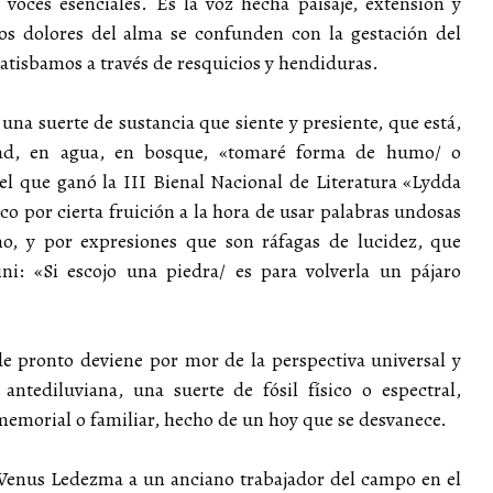
voces esenciales. Es la voz hecha paisaje, extensión y
los dolores del alma se confunden con la gestación del
 atisbamos a través de resquicios y hendiduras.
na suerte de sustancia que siente y presiente, que está,
idad, en agua, en bosque, «tomaré forma de humo/ o
 el que ganó la III Bienal Nacional de Literatura «Lydda
eco por cierta fruición a la hora de usar palabras undosas
mo, y por expresiones que son ráfagas de lucidez, que
ni: «Si escojo una piedra/ es para volverla un pájaro
de pronto deviene por mor de la perspectiva universal y
antediluviana, una suerte de fósil físico o espectral,
nmemorial o familiar, hecho de un hoy que se desvanece.
– Venus Ledezma a un anciano trabajador del campo en el