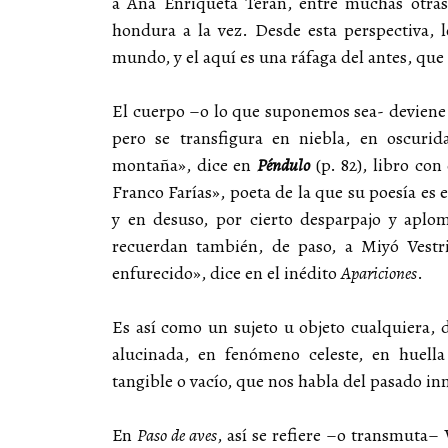
a Ana Enriqueta Terán, entre muchas otras 
hondura a la vez. Desde esta perspectiva, 
mundo, y el aquí es una ráfaga del antes, que
El cuerpo –o lo que suponemos sea- deviene u
pero se transfigura en niebla, en oscur
montaña», dice en
Péndulo
(p. 82), libro con
Franco Farías», poeta de la que su poesía es 
y en desuso, por cierto desparpajo y aplo
recuerdan también, de paso, a Miyó Vestri
enfurecido», dice en el inédito
Apariciones
.
Es así como un sujeto u objeto cualquiera, 
alucinada, en fenómeno celeste, en huella 
tangible o vacío, que nos habla del pasado i
En
Paso de aves
, así se refiere –o transmuta