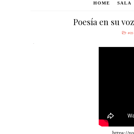
HOME
SALA
Poesía en su vo
#03
https://