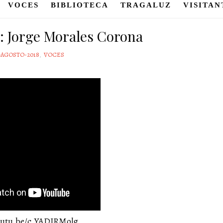
VOCES
BIBLIOTECA
TRAGALUZ
VISITAN
z: Jorge Morales Corona
-AGOSTO-2018
,
VOCES
youtu.be/c_YADJRMolg