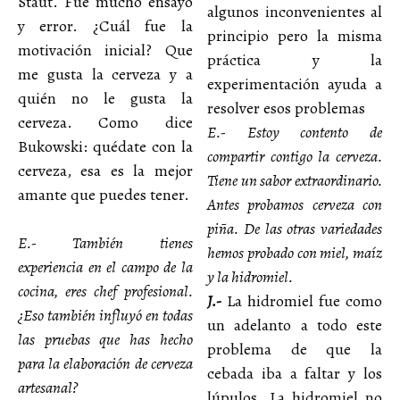
Staut. Fue mucho ensayo
algunos inconvenientes al
y error. ¿Cuál fue la
principio pero la misma
motivación inicial? Que
práctica y la
me gusta la cerveza y a
experimentación ayuda a
quién no le gusta la
resolver esos problemas
cerveza. Como dice
E.- Estoy contento de
Bukowski: quédate con la
compartir contigo la cerveza.
cerveza, esa es la mejor
Tiene un sabor extraordinario.
amante que puedes tener.
Antes probamos cerveza con
piña. De las otras variedades
E.- También tienes
hemos probado con miel, maíz
experiencia en el campo de la
y la hidromiel.
cocina, eres chef profesional.
J.-
La hidromiel fue como
¿Eso también influyó en todas
un adelanto a todo este
las pruebas que has hecho
problema de que la
para la elaboración de cerveza
cebada iba a faltar y los
artesanal?
lúpulos. La hidromiel no